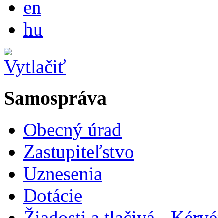
en
Magyar
hu
Samospráva
Obecný úrad
Zastupiteľstvo
Uznesenia
Dotácie
Žiadosti a tlačivá - Kér