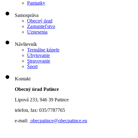
Pamiatky
Samospráva
Obecný úrad
Zastupiteľstvo
Uznesenia
Návštevník
Termálne kúpele
Ubytovanie
Stravovanie
Šport
Kontakt
Obecný úrad Patince
Lipová 233, 946 39 Patince
telefon, fax: 035/7787765
e-mail:
obecpatince@obecpatince.eu