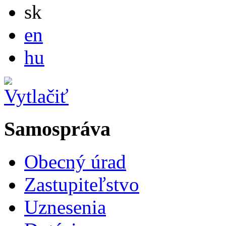
Slovensky
sk
English
en
Magyar
hu
Samospráva
Obecný úrad
Zastupiteľstvo
Uznesenia