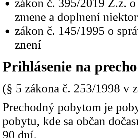
zákon č. 395/2019 Z.z. o
zmene a doplnení niekto
zákon č. 145/1995 o spr
znení
Prihlásenie na prech
(§ 5 zákona č. 253/1998 v 
Prechodný pobytom je poby
pobytu, kde sa občan dočasn
90 dní.