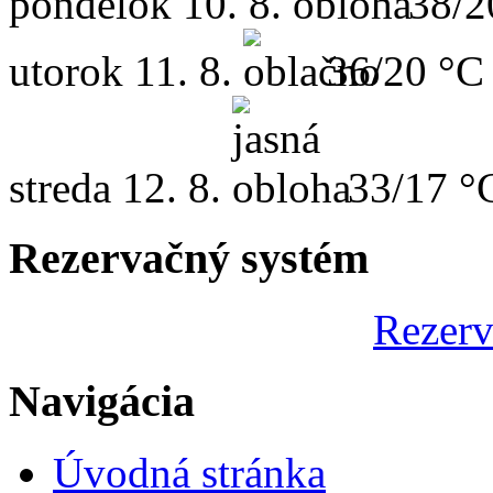
pondelok
10. 8.
38/2
utorok
11. 8.
36/20 °C
streda
12. 8.
33/17 °
Rezervačný systém
Rezerv
Navigácia
Úvodná stránka