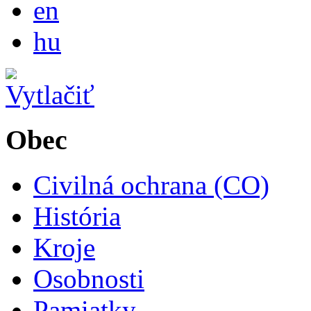
en
Magyar
hu
Obec
Civilná ochrana (CO)
História
Kroje
Osobnosti
Pamiatky