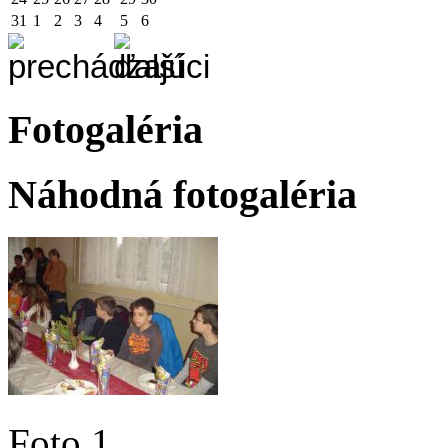
31
1
2
3
4
5
6
Fotogaléria
Náhodná fotogaléria
Foto 1