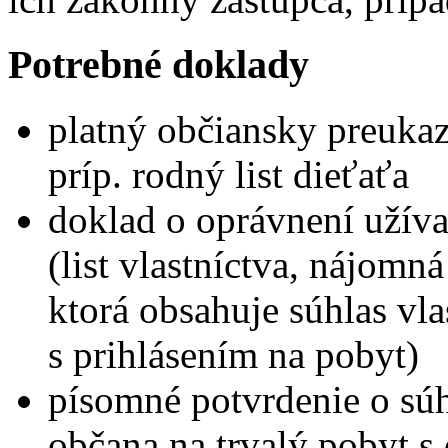
Potrebné doklady
platný občiansky preukaz
príp. rodný list dieťaťa
doklad o oprávnení užíva
(list vlastníctva, nájom
ktorá obsahuje súhlas vla
s prihlásením na pobyt)
písomné potvrdenie o súh
občana na trvalý pobyt