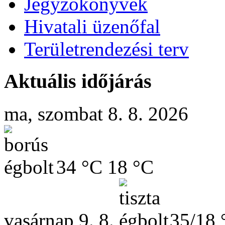
Jegyzőkönyvek
Hivatali üzenőfal
Területrendezési terv
Aktuális időjárás
ma, szombat 8. 8. 2026
34 °C
18 °C
vasárnap
9. 8.
35/18 