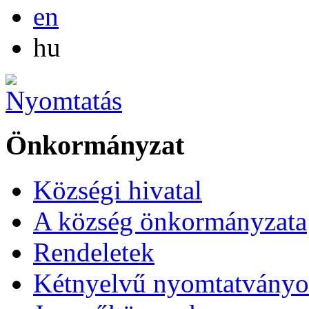
English
en
Magyar
hu
Önkormányzat
Községi hivatal
A község önkormányzata
Rendeletek
Kétnyelvű nyomtatvány