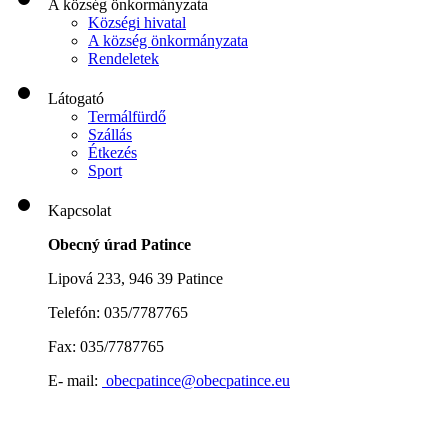
A község önkormányzata
Községi hivatal
A község önkormányzata
Rendeletek
Látogató
Termálfürdő
Szállás
Étkezés
Sport
Kapcsolat
Obecný úrad Patince
Lipová 233, 946 39 Patince
Telefón: 035/7787765
Fax: 035/7787765
E- mail:
obecpatince@obecpatince.eu