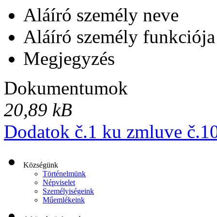
Aláíró személy neve
Aláíró személy funkciója
Megjegyzés
Dokumentumok
20,89 kB
Dodatok č.1 ku zmluve č.1
Községünk
Történelmünk
Népviselet
Személyiségeink
Műemlékeink