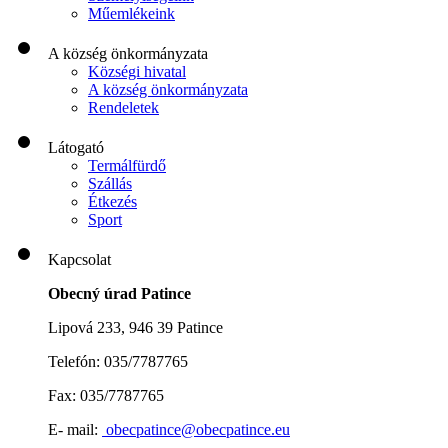
Műemlékeink
A község önkormányzata
Községi hivatal
A község önkormányzata
Rendeletek
Látogató
Termálfürdő
Szállás
Étkezés
Sport
Kapcsolat
Obecný úrad Patince
Lipová 233, 946 39 Patince
Telefón: 035/7787765
Fax: 035/7787765
E- mail:
obecpatince@obecpatince.eu