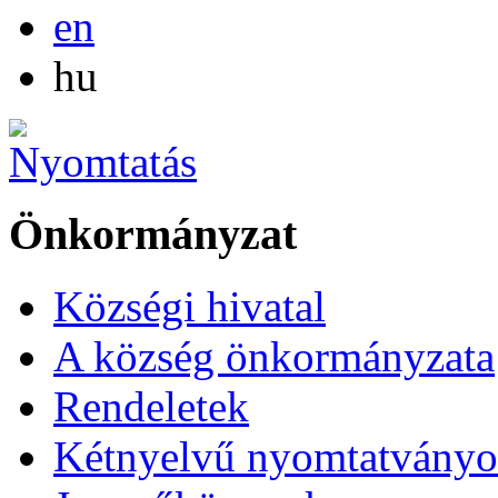
English
en
Magyar
hu
Önkormányzat
Községi hivatal
A község önkormányzata
Rendeletek
Kétnyelvű nyomtatvány