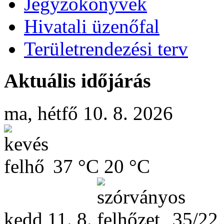
Jegyzőkönyvek
Hivatali üzenőfal
Területrendezési terv
Aktuális időjárás
ma, hétfő 10. 8. 2026
37 °C
20 °C
kedd
11. 8.
35/22