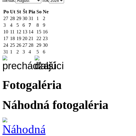
mesiac
rok
Po
Ut
St
Št
Pia
So
Ne
27
28
29
30
31
1
2
3
4
5
6
7
8
9
10
11
12
13
14
15
16
17
18
19
20
21
22
23
24
25
26
27
28
29
30
31
1
2
3
4
5
6
Fotogaléria
Náhodná fotogaléria