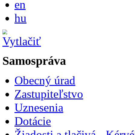
en
Magyar
hu
Samospráva
Obecný úrad
Zastupiteľstvo
Uznesenia
Dotácie
Žiadosti a tlačivá - Kér