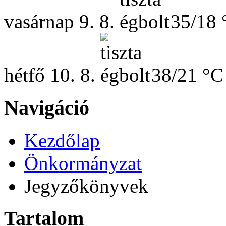
vasárnap
9. 8.
35/18 
hétfő
10. 8.
38/21 °C
Navigáció
Kezdőlap
Önkormányzat
Jegyzőkönyvek
Tartalom