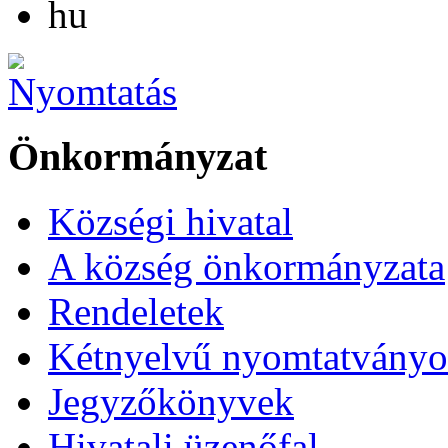
hu
Önkormányzat
Községi hivatal
A község önkormányzata
Rendeletek
Kétnyelvű nyomtatvány
Jegyzőkönyvek
Hivatali üzenőfal