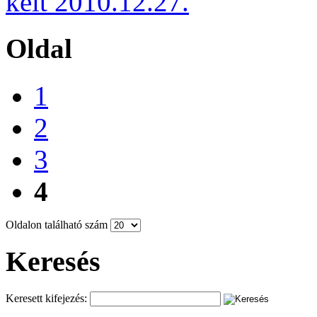
kelt 2010.12.27.
Oldal
1
2
3
4
Oldalon található szám
Keresés
Keresett kifejezés: