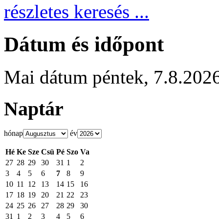
részletes keresés ...
Dátum és időpont
Mai dátum
péntek
,
7.8.202
Naptár
hónap
év
Hé
Ke
Sze
Csü
Pé
Szo
Va
27
28
29
30
31
1
2
3
4
5
6
7
8
9
10
11
12
13
14
15
16
17
18
19
20
21
22
23
24
25
26
27
28
29
30
31
1
2
3
4
5
6