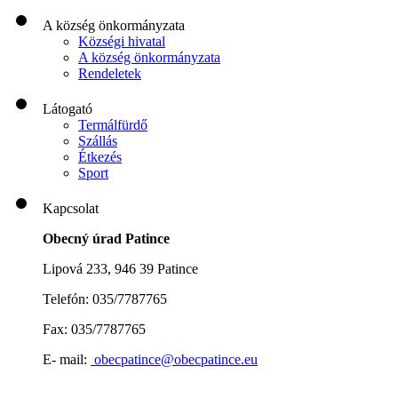
A község önkormányzata
Községi hivatal
A község önkormányzata
Rendeletek
Látogató
Termálfürdő
Szállás
Étkezés
Sport
Kapcsolat
Obecný úrad Patince
Lipová 233, 946 39 Patince
Telefón: 035/7787765
Fax: 035/7787765
E- mail:
obecpatince@obecpatince.eu