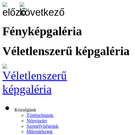
Fényképgaléria
Véletlenszerű képgaléria
Községünk
Történelmünk
Népviselet
Személyiségeink
Műemlékeink