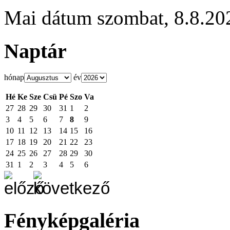
Mai dátum
szombat
,
8.8.20
Naptár
hónap
év
Hé
Ke
Sze
Csü
Pé
Szo
Va
27
28
29
30
31
1
2
3
4
5
6
7
8
9
10
11
12
13
14
15
16
17
18
19
20
21
22
23
24
25
26
27
28
29
30
31
1
2
3
4
5
6
Fényképgaléria