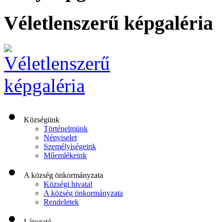
Véletlenszerű képgaléria
Községünk
Történelmünk
Népviselet
Személyiségeink
Műemlékeink
A község önkormányzata
Községi hivatal
A község önkormányzata
Rendeletek
Látogató