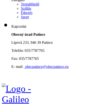
Termálfürdő
Szállás
Étkezés
Sport
Kapcsolat
Obecný úrad Patince
Lipová 233, 946 39 Patince
Telefón: 035/7787765
Fax: 035/7787765
E- mail:
obecpatince@obecpatince.eu