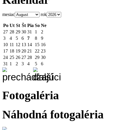
mesiac
rok
Po
Ut
St
Št
Pia
So
Ne
27
28
29
30
31
1
2
3
4
5
6
7
8
9
10
11
12
13
14
15
16
17
18
19
20
21
22
23
24
25
26
27
28
29
30
31
1
2
3
4
5
6
Fotogaléria
Náhodná fotogaléria