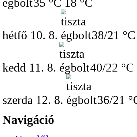
35 °C
18 °C
hétfő
10. 8.
38/21 °C
kedd
11. 8.
40/22 °C
szerda
12. 8.
36/21 °
Navigáció