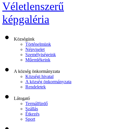
Községünk
Történelmünk
Népviselet
Személyiségeink
Műemlékeink
A község önkormányzata
Községi hivatal
A község önkormányzata
Rendeletek
Látogató
Termálfürdő
Szállás
Étkezés
Sport