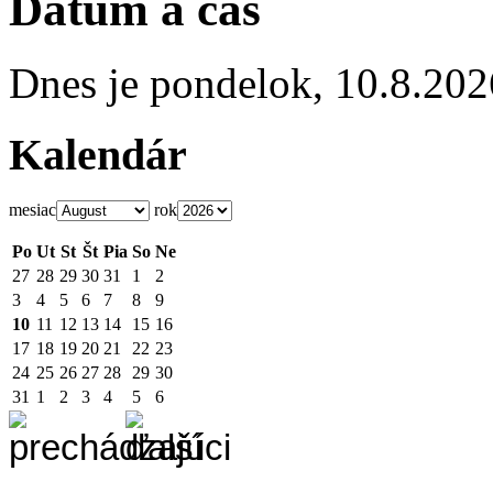
Dátum a čas
Dnes je
pondelok
,
10.8.202
Kalendár
mesiac
rok
Po
Ut
St
Št
Pia
So
Ne
27
28
29
30
31
1
2
3
4
5
6
7
8
9
10
11
12
13
14
15
16
17
18
19
20
21
22
23
24
25
26
27
28
29
30
31
1
2
3
4
5
6