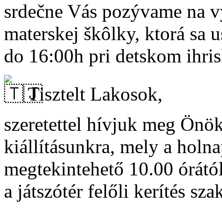
srdečne Vás pozývame na vý
materskej škôlky, ktorá sa 
do 16:00h pri detskom ihris
Tisztelt Lakosok,
szeretettel hívjuk meg Önök
kiállításunkra, mely a holn
megtekintehető 10.00 órától
a játszótér felőli kerítés sz