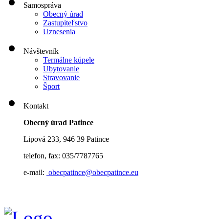
Samospráva
Obecný úrad
Zastupiteľstvo
Uznesenia
Návštevník
Termálne kúpele
Ubytovanie
Stravovanie
Šport
Kontakt
Obecný úrad Patince
Lipová 233, 946 39 Patince
telefon, fax: 035/7787765
e-mail:
obecpatince@obecpatince.eu